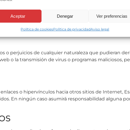
ciones de colores, estructura y diseño) son titularidad d
ueda expresamente prohibida la reproducción, distribuci
Aceptar
Denegar
Ver preferencias
talidad o parte de los contenidos de esta web con fines c
Política de cookies
Política de privacidad
Aviso legal
ños o perjuicios de cualquier naturaleza que pudieran der
io web o la transmisión de virus o programas maliciosos,
nlaces o hipervínculos hacia otros sitios de Internet, Esc
enidos. En ningún caso asumirá responsabilidad alguna po
TOS