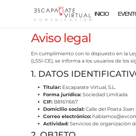
INICIO
EVENT
Aviso legal
En cumplimiento con lo dispuesto en la Ley 
(LSSI-CE), se informa a los usuarios de los s
1. DATOS IDENTIFICATI
Titular:
Escaparate Virtual, S.L.
Forma jurídica:
Sociedad Limitada
CIF:
B81611667
Domicilio social:
Calle del Poeta Joan 
Correo electrónico:
hablamos@evcom
Actividad:
Servicios de organización d
2. OBJETO