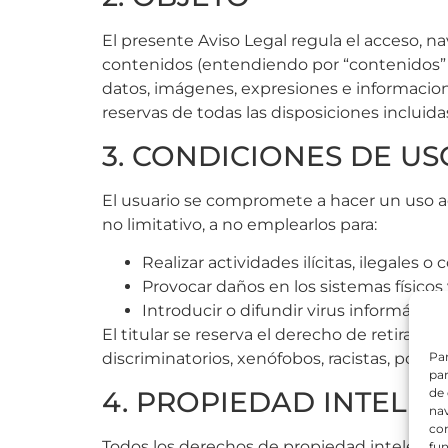
El presente Aviso Legal regula el acceso, na
contenidos (entendiendo por “contenidos” los
datos, imágenes, expresiones e informacione
reservas de todas las disposiciones incluida
3. CONDICIONES DE US
El usuario se compromete a hacer un uso ad
no limitativo, a no emplearlos para:
Realizar actividades ilícitas, ilegales o
Provocar daños en los sistemas físicos 
Introducir o difundir virus informátic
El titular se reserva el derecho de retirar
Par
discriminatorios, xenófobos, racistas, pornog
par
4. PROPIEDAD INTELEC
de
nav
con
Todos los derechos de propiedad intelectual
fun