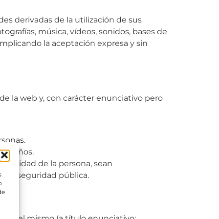
des derivadas de la utilización de sus
tografías, música, vídeos, sonidos, bases de
 implicando la aceptación expresa y sin
de la web y, con carácter enunciativo pero
rsonas.
ar daños.
a dignidad de la persona, sean
s
 o la seguridad pública.
o
de
s en el mismo (a título enunciativo: