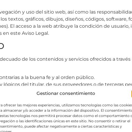
vegación y uso del sitio web, así como las responsabilida
 textos, gráficos, dibujos, diseños, códigos, software, fo
s). El acceso a la web atribuye la condición de usuario,
s en este Aviso Legal.
O
ecuado de los contenidos y servicios ofrecidos a través 
 contrarias a la buena fe y al orden público.
y lógicos del titular, de sus proveedores o de terceras pe
os o cualquier otro sistema que sea susceptible de provoc
Gestionar consentimiento
 todos aquellos comentarios y aportaciones que vulneren l
a ofrecer las mejores experiencias, utilizamos tecnologías como las cookie
ráficos, atenten contra la juventud o la infancia, el orden
a almacenar y/o acceder a la información del dispositivo. El consentimient
TUAL E INDUSTRIAL
 estas tecnologías nos permitirá procesar datos como el comportamiento 
egación o las identificaciones únicas en este sitio. No consentir o retirar el
sentimiento, puede afectar negativamente a ciertas características y
 e industrial del sitio web y de los elementos contenido
ciones.